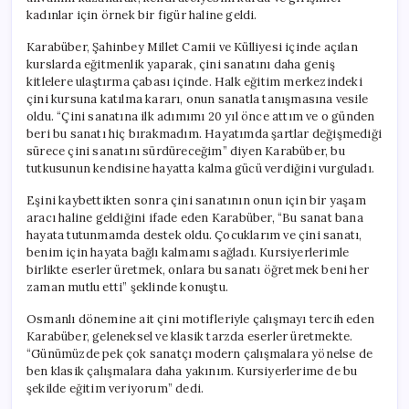
kadınlar için örnek bir figür haline geldi.
Karabüber, Şahinbey Millet Camii ve Külliyesi içinde açılan
kurslarda eğitmenlik yaparak, çini sanatını daha geniş
kitlelere ulaştırma çabası içinde. Halk eğitim merkezindeki
çini kursuna katılma kararı, onun sanatla tanışmasına vesile
oldu. “Çini sanatına ilk adımımı 20 yıl önce attım ve o günden
beri bu sanatı hiç bırakmadım. Hayatımda şartlar değişmediği
sürece çini sanatını sürdüreceğim” diyen Karabüber, bu
tutkusunun kendisine hayatta kalma gücü verdiğini vurguladı.
Eşini kaybettikten sonra çini sanatının onun için bir yaşam
aracı haline geldiğini ifade eden Karabüber, “Bu sanat bana
hayata tutunmamda destek oldu. Çocuklarım ve çini sanatı,
benim için hayata bağlı kalmamı sağladı. Kursiyerlerimle
birlikte eserler üretmek, onlara bu sanatı öğretmek beni her
zaman mutlu etti” şeklinde konuştu.
Osmanlı dönemine ait çini motifleriyle çalışmayı tercih eden
Karabüber, geleneksel ve klasik tarzda eserler üretmekte.
“Günümüzde pek çok sanatçı modern çalışmalara yönelse de
ben klasik çalışmalara daha yakınım. Kursiyerlerime de bu
şekilde eğitim veriyorum” dedi.