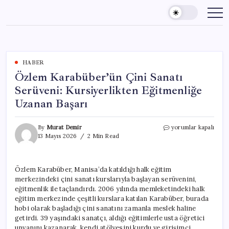
Skip
to
content
HABER
Özlem Karabüber’ün Çini Sanatı
Serüveni: Kursiyerlikten Eğitmenliğe
Uzanan Başarı
Özlem
By
Murat Demir
yorumlar kapalı
Karabüber’ün
13 Mayıs 2026
2 Min Read
Çini
Sanatı
Serüveni:
Özlem Karabüber, Manisa’da katıldığı halk eğitim
Kursiyerlikten
merkezindeki çini sanatı kurslarıyla başlayan serüvenini,
Eğitmenliğe
Uzanan
eğitmenlik ile taçlandırdı. 2006 yılında memleketindeki halk
Başarı
eğitim merkezinde çeşitli kurslara katılan Karabüber, burada
için
hobi olarak başladığı çini sanatını zamanla meslek haline
getirdi. 39 yaşındaki sanatçı, aldığı eğitimlerle usta öğretici
unvanını kazanarak, kendi atölyesini kurdu ve girişimci