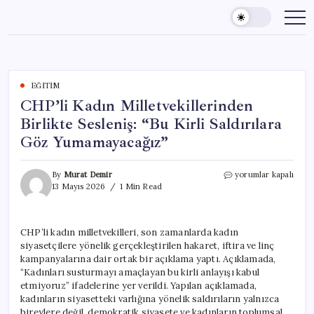
Skip
to
content
EĞITIM
CHP’li Kadın Milletvekillerinden
Birlikte Sesleniş: “Bu Kirli Saldırılara
Göz Yumamayacağız”
CHP’li
By
Murat Demir
yorumlar kapalı
Kadın
13 Mayıs 2026
1 Min Read
Milletvekillerinden
Birlikte
Sesleniş:
CHP’li kadın milletvekilleri, son zamanlarda kadın
“Bu
siyasetçilere yönelik gerçekleştirilen hakaret, iftira ve linç
Kirli
Saldırılara
kampanyalarına dair ortak bir açıklama yaptı. Açıklamada,
Göz
“Kadınları susturmayı amaçlayan bu kirli anlayışı kabul
Yumamayacağız”
etmiyoruz” ifadelerine yer verildi. Yapılan açıklamada,
için
kadınların siyasetteki varlığına yönelik saldırıların yalnızca
bireylere değil, demokratik siyasete ve kadınların toplumsal