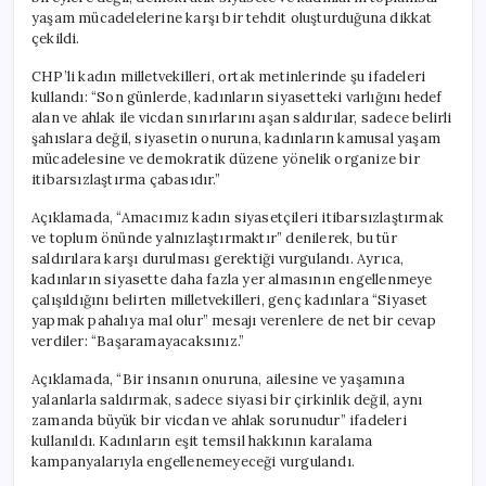
yaşam mücadelelerine karşı bir tehdit oluşturduğuna dikkat
çekildi.
CHP’li kadın milletvekilleri, ortak metinlerinde şu ifadeleri
kullandı: “Son günlerde, kadınların siyasetteki varlığını hedef
alan ve ahlak ile vicdan sınırlarını aşan saldırılar, sadece belirli
şahıslara değil, siyasetin onuruna, kadınların kamusal yaşam
mücadelesine ve demokratik düzene yönelik organize bir
itibarsızlaştırma çabasıdır.”
Açıklamada, “Amacımız kadın siyasetçileri itibarsızlaştırmak
ve toplum önünde yalnızlaştırmaktır” denilerek, bu tür
saldırılara karşı durulması gerektiği vurgulandı. Ayrıca,
kadınların siyasette daha fazla yer almasının engellenmeye
çalışıldığını belirten milletvekilleri, genç kadınlara “Siyaset
yapmak pahalıya mal olur” mesajı verenlere de net bir cevap
verdiler: “Başaramayacaksınız.”
Açıklamada, “Bir insanın onuruna, ailesine ve yaşamına
yalanlarla saldırmak, sadece siyasi bir çirkinlik değil, aynı
zamanda büyük bir vicdan ve ahlak sorunudur” ifadeleri
kullanıldı. Kadınların eşit temsil hakkının karalama
kampanyalarıyla engellenemeyeceği vurgulandı.