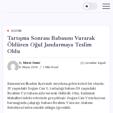
Skip
to
content
EĞITIM
Tartışma Sonrası Babasını Vurarak
Öldüren Oğul Jandarmaya Teslim
Oldu
Tartışma
By
Murat Demir
yorumlar kapalı
Sonrası
12 Mayıs 2026
1 Min Read
Babasını
Vurarak
Öldüren
Samsun’un İlkadım ilçesinde meydana gelen üzücü bir olayda,
Oğul
35 yaşındaki Doğan Can Y., tartıştığı babası 59 yaşındaki
Jandarmaya
Teslim
İbrahim Y.’yi tabancayla vurarak öldürdü. Olay, Kadamut
Oldu
Mahallesi’ndeki evlerinde gerçekleşti. Doğan Can Y.’nin hayvan
için
barınağında çalıştığı, babası İbrahim Y.’nin ise Atakum
Belediyesi’nden emekli olduğu öğrenildi.